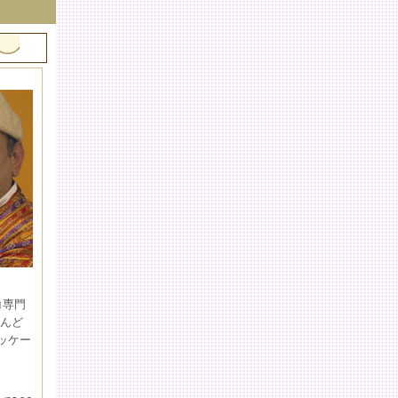
コ専門
んど
ッケー