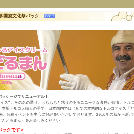
 学園祭文化祭パック
パッケージでリニューアル！
アイス“。その名の通り、もちもちと粘りのあるユニークな食感が特徴。トル
、本場トルコ人職人の手で、日本国内ではじめての本格的なトルコアイス「ど
来、各種イベントを中心に好評をいただいております。2016年の秋から新パ
どんどるまん」をお楽しみください！
パックです＞