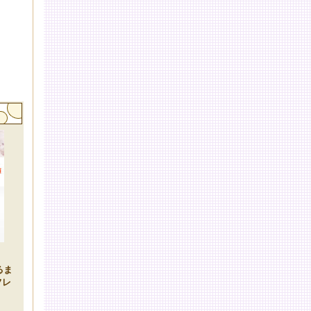
るま
フレ