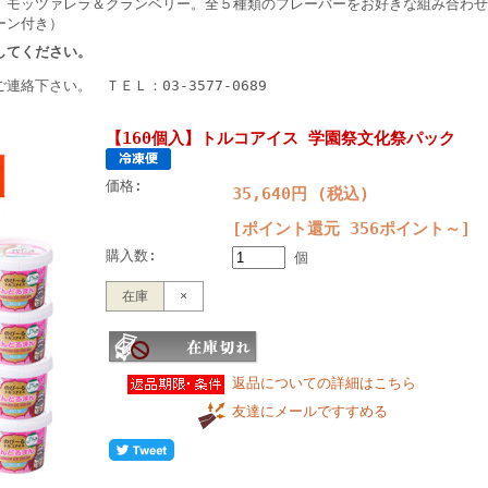
、モッツァレラ＆クランベリー。全５種類のフレーバーをお好きな組み合わせで
ーン付き）
してください。
絡下さい。 ＴＥＬ：03-3577-0689
【160個入】トルコアイス 学園祭文化祭パック
価格:
35,640円 (税込)
[ポイント還元 356ポイント～]
購入数:
個
在庫
×
返品についての詳細はこちら
友達にメールですすめる