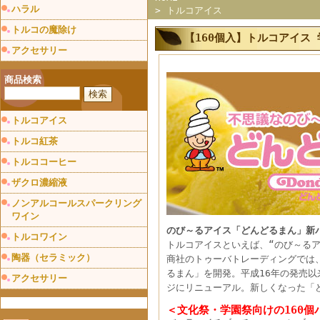
ハラル
>
トルコアイス
トルコの魔除け
【160個入】トルコアイス
アクセサリー
商品検索
トルコアイス
トルコ紅茶
トルココーヒー
ザクロ濃縮液
ノンアルコールスパークリング
ワイン
のび～るアイス「どんどるまん」新
トルコワイン
トルコアイスといえば、“のび～る
陶器（セラミック）
商社のトゥーバトレーディングでは
るまん」を開発。平成16年の発売以
アクセサリー
ジにリニューアル。新しくなった「
＜文化祭・学園祭向けの160個