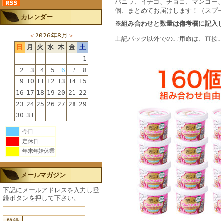
バニラ、イチゴ、チョコ、マンゴー
個、まとめてお届けします！（スプ
カレンダー
※組み合わせと数量は備考欄に記入
＜
2026年8月
＞
上記パック以外でのご用命は、直接ご連
日
月
火
水
木
金
土
1
2
3
4
5
6
7
8
9
10
11
12
13
14
15
16
17
18
19
20
21
22
23
24
25
26
27
28
29
30
31
今日
定休日
年末年始休業
メールマガジン
下記にメールアドレスを入力し登
録ボタンを押して下さい。