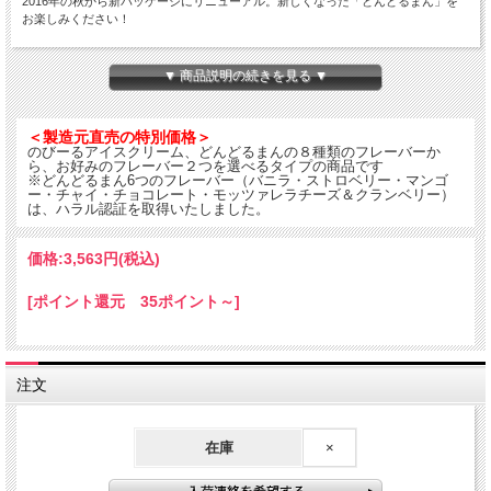
2016年の秋から新パッケージにリニューアル。新しくなった「どんどるまん」を
お楽しみください！
※容器が異なる場合がございます。
▼ 商品説明の続きを見る ▼
＜製造元直売の特別価格＞
のびーるアイスクリーム、どんどるまんの８種類のフレーバーか
ら、お好みのフレーバー２つを選べるタイプの商品です
※どんどるまん6つのフレーバー（バニラ・ストロベリー・マンゴ
ー・チャイ・チョコレート・モッツァレラチーズ＆クランベリー）
は、ハラル認証を取得いたしました。
価格:
3,563円
(税込)
[ポイント還元 35ポイント～]
注文
在庫
×