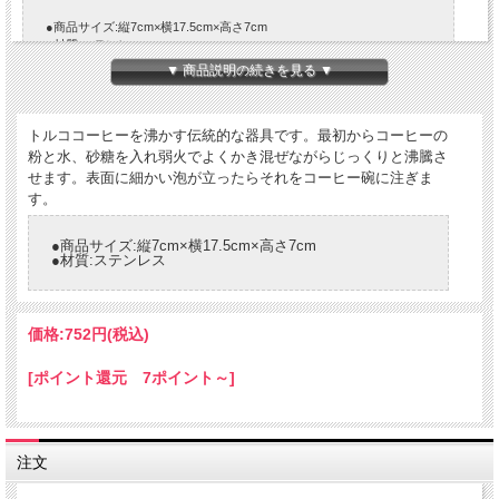
●商品サイズ:縦7cm×横17.5cm×高さ7cm
●材質:ステンレス
▼ 商品説明の続きを見る ▼
トルココーヒーを沸かす伝統的な器具です。最初からコーヒーの
粉と水、砂糖を入れ弱火でよくかき混ぜながらじっくりと沸騰さ
せます。表面に細かい泡が立ったらそれをコーヒー碗に注ぎま
す。
●商品サイズ:縦7cm×横17.5cm×高さ7cm
●材質:ステンレス
価格:
752円
(税込)
[ポイント還元 7ポイント～]
注文