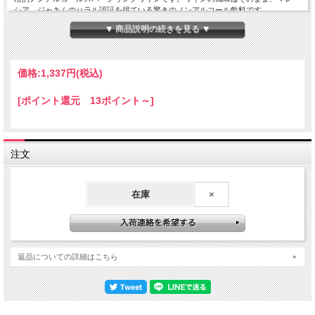
シア、ジャキムのハラル認証を得ている驚きのノンアルコール飲料です。
おしゃれなボトルはギフトにも最適､産婦人科医院のお祝いにも使われています。
▼ 商品説明の続きを見る ▼
お酒を飲めない人でも、”乾杯”の楽しさを共有できるノンアルコールスパークリン
グワインです。
冷やしてお召し上がり下さい。
価格:
1,337円
(税込)
●製造社名:ORIENT DRINK社
[ポイント還元 13ポイント～]
●ハラル認証
●原産国:ドイツ
●原材料:白ワイン、砂糖、炭酸ガス、酸化防止剤
●内容量:200ml
注文
在庫
×
返品についての詳細はこちら