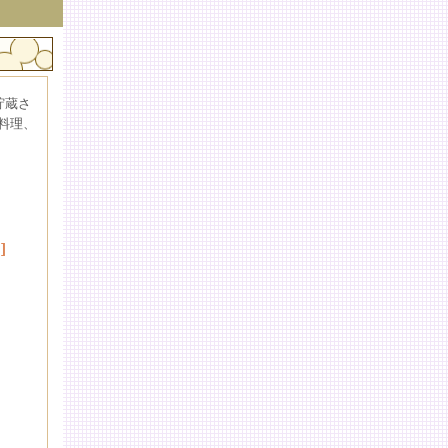
貯蔵さ
料理、
]