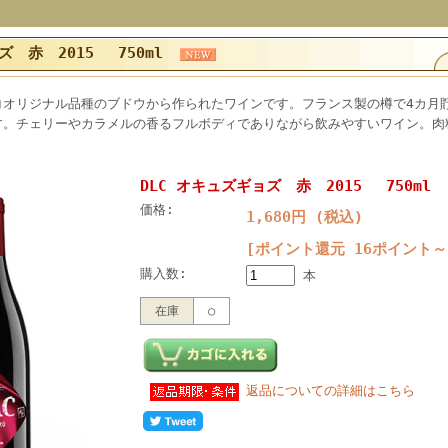
ズ 赤 2015 750ml
コオリジナル品種のブドウから作られたワインです。フランス製の樽で4カ月
す。チェリーやカラメルの香るフルボディでありながら飲みやすいワイン。肉
。
DLC オキュズギョズ 赤 2015 750ml
価格:
1,680円 (税込)
[ポイント還元 16ポイント～
購入数:
本
在庫
○
返品についての詳細はこちら