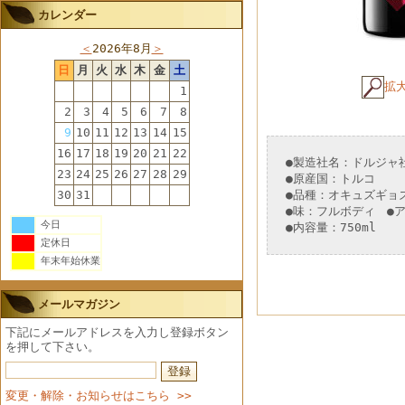
カレンダー
＜
2026年8月
＞
日
月
火
水
木
金
土
拡
1
2
3
4
5
6
7
8
9
10
11
12
13
14
15
16
17
18
19
20
21
22
●製造社名：ドルジャ
23
24
25
26
27
28
29
●原産国：トルコ
●品種：オキュズギョ
30
31
●味：フルボディ ●ア
今日
●内容量：750ml
定休日
年末年始休業
メールマガジン
下記にメールアドレスを入力し登録ボタン
を押して下さい。
変更・解除・お知らせはこちら >>