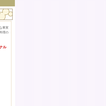
l
な果実
料理の
ナル