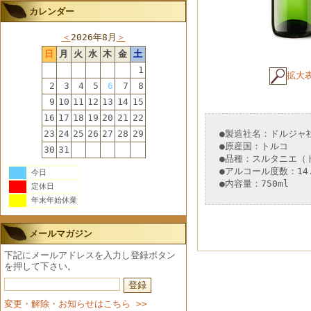
カレンダー
＜
2026年8月
＞
日
月
火
水
木
金
土
1
拡大
2
3
4
5
6
7
8
9
10
11
12
13
14
15
16
17
18
19
20
21
22
23
24
25
26
27
28
29
●製造社名：ドルジャ
●原産国：トルコ
30
31
●品種：スルタニエ（
●アルコール度数：14
今日
●内容量：750ml
定休日
年末年始休業
メールマガジン
下記にメールアドレスを入力し登録ボタン
を押して下さい。
変更・解除・お知らせはこちら >>