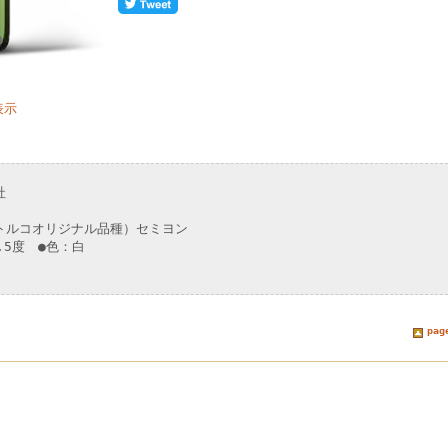
表示
社
トルコオリジナル品種）セミヨン
.5度 ●色：白
pag